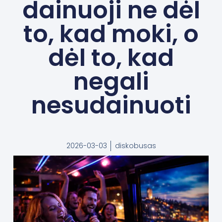
dainuoji ne dėl
to, kad moki, o
dėl to, kad
negali
nesudainuoti
2026-03-03
diskobusas