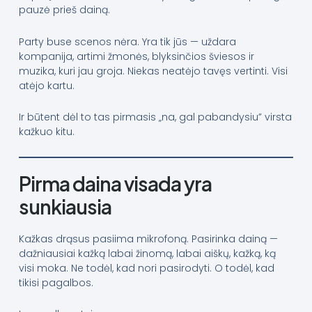
pauzė prieš dainą.
Party buse scenos nėra. Yra tik jūs — uždara
kompanija, artimi žmonės, blyksinčios šviesos ir
muzika, kuri jau groja. Niekas neatėjo tavęs vertinti. Visi
atėjo kartu.
Ir būtent dėl to tas pirmasis „na, gal pabandysiu” virsta
kažkuo kitu.
Pirma daina visada yra
sunkiausia
Kažkas drąsus pasiima mikrofoną. Pasirinka dainą —
dažniausiai kažką labai žinomą, labai aiškų, kažką, ką
visi moka. Ne todėl, kad nori pasirodyti. O todėl, kad
tikisi pagalbos.