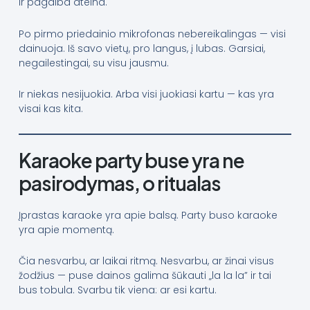
Ir pagalba ateina.
Po pirmo priedainio mikrofonas nebereikalingas — visi
dainuoja. Iš savo vietų, pro langus, į lubas. Garsiai,
negailestingai, su visu jausmu.
Ir niekas nesijuokia. Arba visi juokiasi kartu — kas yra
visai kas kita.
Karaoke party buse yra ne
pasirodymas, o ritualas
Įprastas karaoke yra apie balsą. Party buso karaoke
yra apie momentą.
Čia nesvarbu, ar laikai ritmą. Nesvarbu, ar žinai visus
žodžius — puse dainos galima šūkauti „la la la” ir tai
bus tobula. Svarbu tik viena: ar esi kartu.