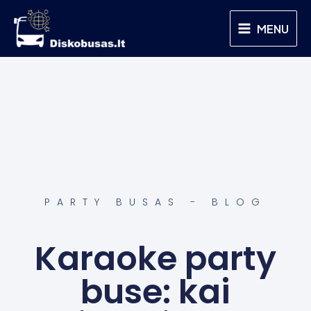
Pereiti
Main
prie
MENU
Menu
turinio
PARTY BUSAS - BLOG
Karaoke party
buse: kai