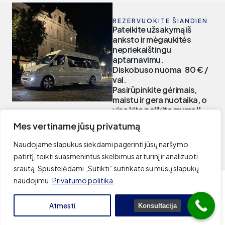
REZERVUOKITE ŠIANDIEN
Pateikite užsakymą iš
anksto ir mėgaukitės
nepriekaištingu
aptarnavimu.
Diskobuso nuoma 80 € /
val.
Pasirūpinkite gėrimais,
maistu ir gera nuotaika, o
visa kita palikite mums!!
Iki malonaus!!
Mes vertiname jūsų privatumą
PARTYBUSO
rezervacija
Naudojame slapukus siekdami pagerinti jūsų naršymo
patirtį, teikti suasmenintus skelbimus ar turinį ir analizuoti
srautą. Spustelėdami „Sutikti“ sutinkate su mūsų slapukų
naudojimu.
Privatumo politika
© 2026 Diskobusas. Partybuso nuoma visoje Lietuvoje
Atmesti
Sutikti
Privatumo politika
Konsultacija