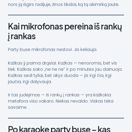
nors ją išgirs radijuje, žinos tiksliai, ką tą akimirką jautė.
Kai mikrofonas pereina iš rankų
į rankas
Party buse mikrofonas nestovi. Jis keliauja.
Kažkas jį paima drąsiai. Kažkas — nenoromis, bet vis
tiek. Kažkas sako „ne ne ne” ir po minutės jau dainuoja.
Kažkas sėdi tyliai, bet akys duoda — jis irgi čia, irgi
jaučia, irgi dalyvauja.
Ir tas judėjimas — iš rankų į rankas — yra kažkokia
metafora viso vakaro. Niekas nevaldo. Viskas teka
savaime.
Po karaoke party buse – kas