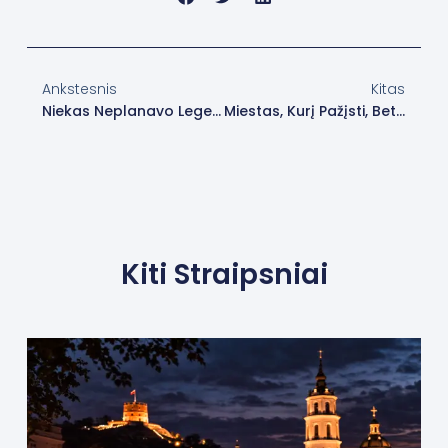
Prev
Nex
Ankstesnis
Kitas
Niekas Neplanavo Legendos. Ji Tiesiog Nutiko Autobuse
Miestas, Kurį Pažįsti, Bet Niekada Taip Nematei
Kiti Straipsniai