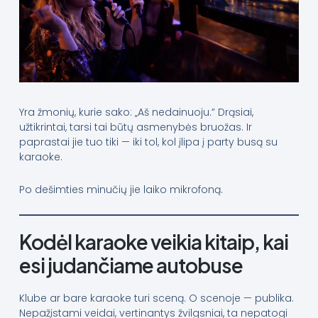
Yra žmonių, kurie sako: „Aš nedainuoju.” Drąsiai,
užtikrintai, tarsi tai būtų asmenybės bruožas. Ir
paprastai jie tuo tiki — iki tol, kol įlipa į party busą su
karaoke.
Po dešimties minučių jie laiko mikrofoną.
Kodėl karaoke veikia kitaip, kai
esi judančiame autobuse
Klube ar bare karaoke turi sceną. O scenoje — publika.
Nepažįstami veidai, vertinantys žvilgsniai, ta nepatogi