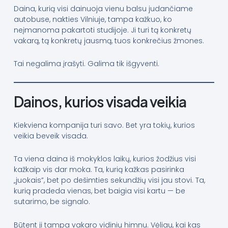
Daina, kurią visi dainuoja vienu balsu judančiame
autobuse, nakties Vilniuje, tampa kažkuo, ko
neįmanoma pakartoti studijoje. Ji turi tą konkretų
vakarą, tą konkretų jausmą, tuos konkrečius žmones.
Tai negalima įrašyti. Galima tik išgyventi.
Dainos, kurios visada veikia
Kiekviena kompanija turi savo. Bet yra tokių, kurios
veikia beveik visada.
Ta viena daina iš mokyklos laikų, kurios žodžius visi
kažkaip vis dar moka. Ta, kurią kažkas pasirinka
„juokais”, bet po dešimties sekundžių visi jau stovi. Ta,
kurią pradeda vienas, bet baigia visi kartu — be
sutarimo, be signalo.
Būtent ji tampa vakaro vidiniu himnu. Vėliau, kai kas