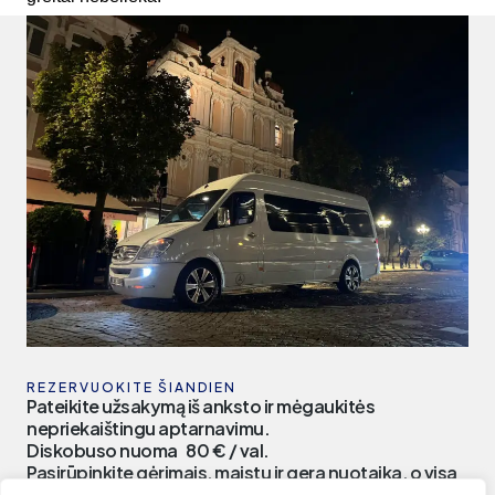
REZERVUOKITE ŠIANDIEN
Pateikite užsakymą iš anksto ir mėgaukitės
nepriekaištingu aptarnavimu.
Diskobuso nuoma 80 € / val.
Pasirūpinkite gėrimais, maistu ir gera nuotaika, o visa
kita palikite mums!!