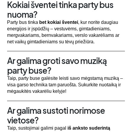
Kokiai šventei tinka party bus
nuoma?
Party bus tinka
bet kokiai šventei
, kur norite daugiau
energijos ir įspūdžių – vestuvėms, gimtadieniams,
mergvakariams, bernvakariams, verslo vakarėliams ar
net vaikų gimtadieniams su tėvų priežiūra.
Ar galima groti savo muziką
party buse?
Taip, party buse galėsite leisti savo mėgstamą muziką –
visa garso technika tam paruošta. Sukurkite nuotaiką ir
mėgaukitės vakarėliu kelyje!
Ar galima sustoti norimose
vietose?
Taip, sustojimai galimi pagal
iš anksto suderintą