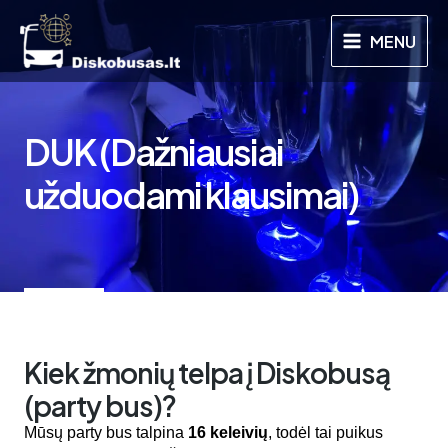
Pereiti
Main
prie
MENU
Menu
turinio
DUK (Dažniausiai
užduodami klausimai)
Kiek žmonių telpa į Diskobusą
(party bus)?
Mūsų party bus talpina
16 keleivių
, todėl tai puikus