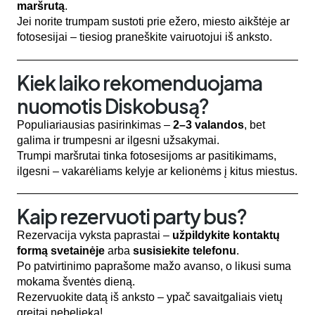
maršrutą
.
Jei norite trumpam sustoti prie ežero, miesto aikštėje ar
fotosesijai – tiesiog praneškite vairuotojui iš anksto.
Kiek laiko rekomenduojama
nuomotis Diskobusą?
Populiariausias pasirinkimas –
2–3 valandos
, bet
galima ir trumpesni ar ilgesni užsakymai.
Trumpi maršrutai tinka fotosesijoms ar pasitikimams,
ilgesni – vakarėliams kelyje ar kelionėms į kitus miestus.
Kaip rezervuoti party bus?
Rezervacija vyksta paprastai –
užpildykite kontaktų
formą svetainėje
arba
susisiekite telefonu
.
Po patvirtinimo paprašome mažo avanso, o likusi suma
mokama šventės dieną.
Rezervuokite datą iš anksto – ypač savaitgaliais vietų
greitai nebelieka!