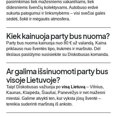
pasirinkimas tiek mažesniems vakarėliams, tiek
didesniems švenčių kolektyvams. Autobuso erdvė
sukurta patogumui ir linksmybėms – visi svečiai galės
sėdėti, šokti ir mėgautis atmosfera.
Kiek kainuoja party bus nuoma?
Party bus nuoma kainuoja nuo 80 € už valandą. Kaina
priklauso nuo šventės tipo, trukmės ir maršruto. Dėl
tikslaus pasiūlymo susisiekite su Diskobusas komanda.
Ar galima išsinuomoti party bus
visoje Lietuvoje?
Taip! Diskobusas važiuoja po
visą Lietuvą
– Vilnius,
Kaunas, Klaipėda, Šiauliai, Panevėžys ir net mažesni
miestai. Galime atvykti ten, kur vyksta jūsų šventė –
tereikia suderinti maršrutą iš anksto.